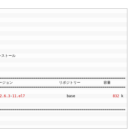
ンストール
============================================================
ージョン
リポジトリー
容量
============================================================
2.6.3
-
11.el7
base
832
k
============================================================