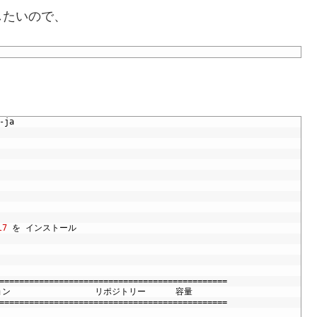
|
832
kB
00
:
00
:
00
したいので、
_64
1
/
1
6_64
1
/
1
。
-
ja
l7
を
インストール
==============================================
ョン
リポジトリー
容量
==============================================