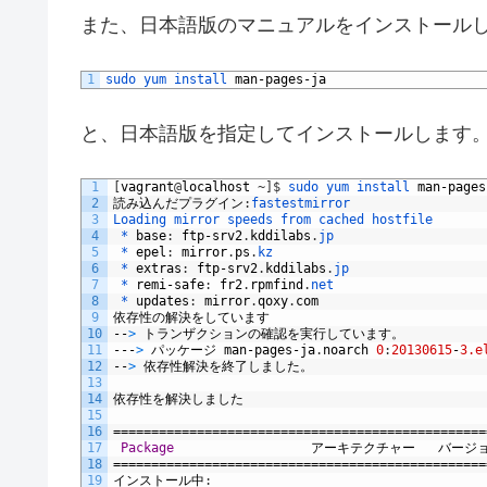
29
man
-
db
-
2.6.3
-
11.el7.x86_64.rpm
また、日本語版のマニュアルをインストール
30
Running 
transaction 
check
31
Running 
transaction 
test
32
Transaction 
test 
succeeded
33
Running 
transaction
1
sudo 
yum 
install 
man
-
pages
-
ja
34
インストール中
:
man
-
db
-
2.6.3
-
11.el7.x86
35
検証中
:
man
-
db
-
2.6.3
-
11.el7.x8
36
と、日本語版を指定してインストールします
37
インストール
:
38
man
-
db
.
x86_64
0
:
2.6.3
-
11.el7
39
1
[
vagrant
@
localhost
~
]
$
sudo 
yum 
install 
man
-
pages
40
完了しました
!
2
読み込んだプラグイン
:
fastestmirror
3
Loading 
mirror 
speeds 
from 
cached 
hostfile
4
 *
base
:
ftp
-
srv2
.
kddilabs
.
jp
5
 *
epel
:
mirror
.
ps
.
kz
6
 *
extras
:
ftp
-
srv2
.
kddilabs
.
jp
7
 *
remi
-
safe
:
fr2
.
rpmfind
.
net
8
 *
updates
:
mirror
.
qoxy
.
com
9
依存性の解決をしています
10
--
>
トランザクションの確認を実行しています。
11
---
>
パッケージ
man
-
pages
-
ja
.
noarch
0
:
20130615
-
3.e
12
--
>
依存性解決を終了しました。
13
14
依存性を解決しました
15
16
=================================================
17
Package
アーキテクチャー
バージ
18
=================================================
19
インストール中
: