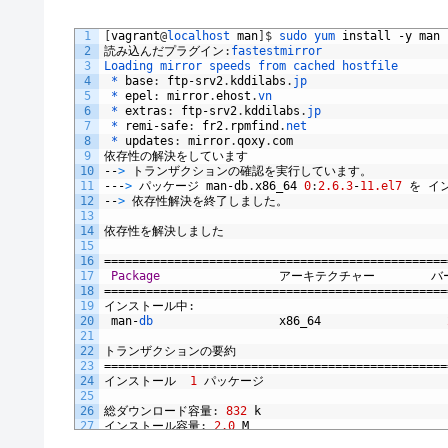
1
[
vagrant
@
localhost 
man
]
$
sudo 
yum 
install
-
y
man
2
読み込んだプラグイン
:
fastestmirror
3
Loading 
mirror 
speeds 
from 
cached 
hostfile
4
 *
base
:
ftp
-
srv2
.
kddilabs
.
jp
5
 *
epel
:
mirror
.
ehost
.
vn
6
 *
extras
:
ftp
-
srv2
.
kddilabs
.
jp
7
 *
remi
-
safe
:
fr2
.
rpmfind
.
net
8
 *
updates
:
mirror
.
qoxy
.
com
9
依存性の解決をしています
10
--
>
トランザクションの確認を実行しています。
11
---
>
パッケージ
man
-
db
.
x86_64
0
:
2.6.3
-
11.el7
を
イ
12
--
>
依存性解決を終了しました。
13
14
依存性を解決しました
15
16
=================================================
17
Package
アーキテクチャー
バ
18
=================================================
19
インストール中
:
20
man
-
db                  
x86_64
21
22
トランザクションの要約
23
=================================================
24
インストール
1
パッケージ
25
26
総ダウンロード容量
:
832
k
27
インストール容量
:
2.0
M
28
Downloading 
packages
: