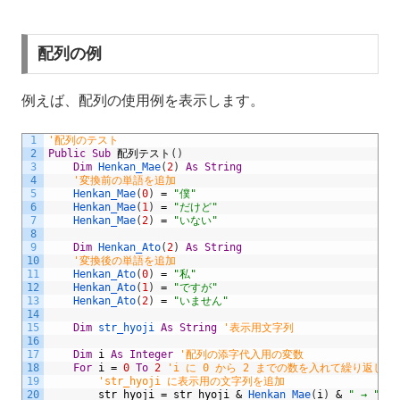
配列の例
例えば、配列の使用例を表示します。
1
'配列のテスト
2
Public
Sub
配列テスト
(
)
3
Dim
Henkan_Mae
(
2
)
As
String
4
'変換前の単語を追加
5
Henkan_Mae
(
0
)
=
"僕"
6
Henkan_Mae
(
1
)
=
"だけど"
7
Henkan_Mae
(
2
)
=
"いない"
8
9
Dim
Henkan_Ato
(
2
)
As
String
10
'変換後の単語を追加
11
Henkan_Ato
(
0
)
=
"私"
12
Henkan_Ato
(
1
)
=
"ですが"
13
Henkan_Ato
(
2
)
=
"いません"
14
15
Dim
str_hyoji 
As
String
'表示用文字列
16
17
Dim
i
As
Integer
'配列の添字代入用の変数
18
For
i
=
0
To
2
'i に 0 から 2 までの数を入れて繰り返し処
19
'str_hyoji に表示用の文字列を追加
20
str_hyoji
=
str_hyoji
&
Henkan_Mae
(
i
)
&
" → "
&