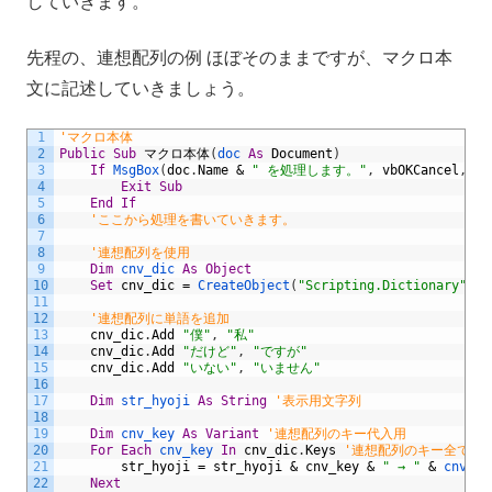
していきます。
先程の、連想配列の例 ほぼそのままですが、マクロ本
文に記述していきましょう。
1
'マクロ本体
2
Public
Sub
マクロ本体
(
doc 
As
Document
)
3
If
MsgBox
(
doc
.
Name
&
" を処理します。"
,
vbOKCancel
,
"
4
Exit
Sub
5
End
If
6
'ここから処理を書いていきます。
7
8
'連想配列を使用
9
Dim
cnv_dic 
As
Object
10
Set
cnv_dic
=
CreateObject
(
"Scripting.Dictionary"
)
11
12
'連想配列に単語を追加
13
cnv_dic
.
Add
"僕"
,
"私"
14
cnv_dic
.
Add
"だけど"
,
"ですが"
15
cnv_dic
.
Add
"いない"
,
"いません"
16
17
Dim
str_hyoji 
As
String
'表示用文字列
18
19
Dim
cnv_key 
As
Variant
'連想配列のキー代入用
20
For
Each
cnv_key 
In
cnv_dic
.
Keys
'連想配列のキー全てに
21
str_hyoji
=
str_hyoji
&
cnv_key
&
" → "
&
cnv_di
22
Next