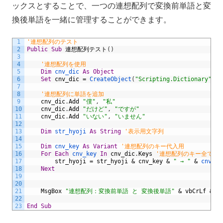
ックスとすることで、一つの連想配列で変換前単語と変
換後単語を一緒に管理することができます。
1
'連想配列のテスト
2
Public
Sub
連想配列テスト
(
)
3
4
'連想配列を使用
5
Dim
cnv_dic 
As
Object
6
Set
cnv_dic
=
CreateObject
(
"Scripting.Dictionary"
)
7
8
'連想配列に単語を追加
9
cnv_dic
.
Add
"僕"
,
"私"
10
cnv_dic
.
Add
"だけど"
,
"ですが"
11
cnv_dic
.
Add
"いない"
,
"いません"
12
13
Dim
str_hyoji 
As
String
'表示用文字列
14
15
Dim
cnv_key 
As
Variant
'連想配列のキー代入用
16
For
Each
cnv_key 
In
cnv_dic
.
Keys
'連想配列のキー全てに
17
str_hyoji
=
str_hyoji
&
cnv_key
&
" → "
&
cnv_di
18
Next
19
20
21
MsgBox
"連想配列：変換前単語 と 変換後単語"
&
vbCrLf
&
s
22
23
End
Sub