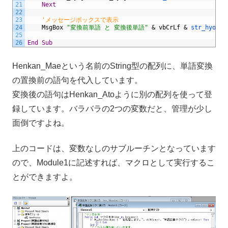
21
Next
22
23
'メッセージボックスで表示
24
MsgBox
"変換前単語 と 変換後単語"
&
vbCrLf
&
str_hyoji
25
26
End
Sub
Henkan_Maeという名前のString型の配列に、単語変換
の置換前の語句を代入しています。
変換後の語句はHenkan_Atoように別の配列を使って登
録しています。バラバラの2つの変数だと、管理が少し
面倒ですよね。
上のコードは、変数なしのサブルーチンとなっています
ので、Module1に記述すれば、マクロとして実行するこ
とができますよ。