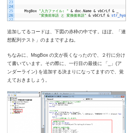
23
24
25
MsgBox
"入力ファイル: "
&
doc
.
Name
&
vbCrLf
&
_
26
"変換前単語 と 変換後単語"
&
vbCrLf
&
str_hyoji
27
28
End
Sub
追加してるコードは、下図の赤枠の中です。ほぼ、「連
想配列テスト」のままですよね。
ちなみに、MsgBox の文が長くなったので、２行に分け
て書いています。その際に、一行目の最後に 「_」(ア
ンダーライン) を追加する決まりになってますので、覚
えておきましょう。