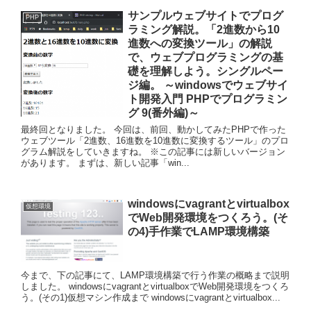
サンプルウェブサイトでプログ
PHP
ラミング解説。「2進数から10
進数への変換ツール」の解説
で、ウェブプログラミングの基
礎を理解しよう。シングルペー
ジ編。 ～windowsでウェブサイ
ト開発入門 PHPでプログラミン
グ 9(番外編)～
最終回となりました。 今回は、前回、動かしてみたPHPで作った
ウェブツール「2進数、16進数を10進数に変換するツール」のプロ
グラム解説をしていきますね。 ※この記事には新しいバージョン
があります。 まずは、新しい記事「win...
windowsにvagrantとvirtualbox
仮想環境
でWeb開発環境をつくろう。(そ
の4)手作業でLAMP環境構築
今まで、下の記事にて、LAMP環境構築で行う作業の概略まで説明
しました。 windowsにvagrantとvirtualboxでWeb開発環境をつくろ
う。(その1)仮想マシン作成まで windowsにvagrantとvirtualbox...