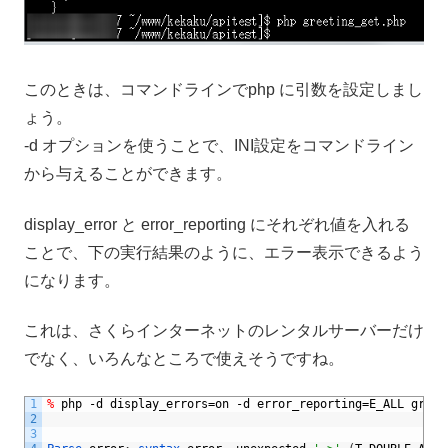
このときは、コマンドラインでphp に引数を設定しまし
ょう。
-d オプションを使うことで、INI設定をコマンドライン
から与えることができます。
display_error と error_reporting にそれぞれ値を入れる
ことで、下の実行結果のように、エラー表示できるよう
になります。
これは、さくらインターネットのレンタルサーバーだけ
でなく、いろんなところで使えそうですね。
1
%
php
-
d
display_errors
=
on
-
d
error_reporting
=
E_ALL
greet
2
3